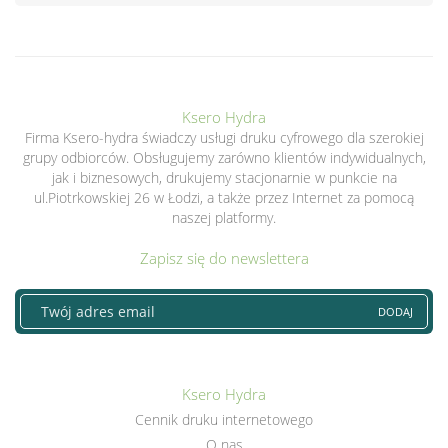
Ksero Hydra
Firma Ksero-hydra świadczy usługi druku cyfrowego dla szerokiej
grupy odbiorców. Obsługujemy zarówno klientów indywidualnych,
jak i biznesowych, drukujemy stacjonarnie w punkcie na
ul.Piotrkowskiej 26 w Łodzi, a także przez Internet za pomocą
naszej platformy.
Zapisz się do newslettera
DODAJ
Ksero Hydra
Cennik druku internetowego
O nas