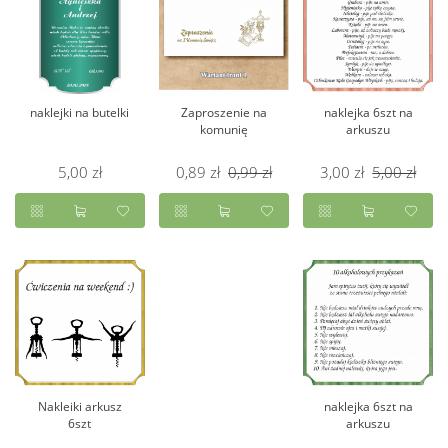
naklejki na butelki
Zaproszenie na
naklejka 6szt na
komunię
arkuszu
5,00 zł
0,89 zł
0,99 zł
3,00 zł
5,00 zł
Nakleiki arkusz
naklejka 6szt na
6szt
arkuszu