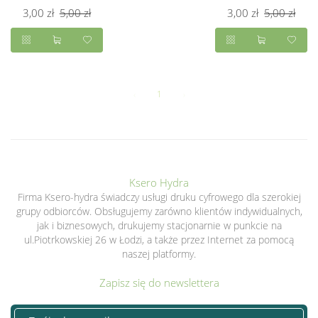
3,00 zł
5,00 zł
3,00 zł
5,00 zł
‹
1
›
Ksero Hydra
Firma Ksero-hydra świadczy usługi druku cyfrowego dla szerokiej
grupy odbiorców. Obsługujemy zarówno klientów indywidualnych,
jak i biznesowych, drukujemy stacjonarnie w punkcie na
ul.Piotrkowskiej 26 w Łodzi, a także przez Internet za pomocą
naszej platformy.
Zapisz się do newslettera