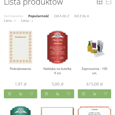
Lista produktów
Sortowanie
Popularność
Od A do Z
Od Z do A
Cena - ↑
Cena - ↓
Podziękowania
Naklejka na butelkę
Zaproszenia - 100
9 szt
szt.
1,97 zł
5,00 zł
615,00 zł