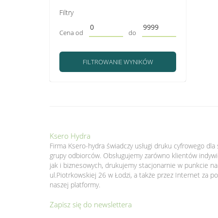
Filtry
Cena od
do
FILTROWANIE WYNIKÓW
Ksero Hydra
Firma Ksero-hydra świadczy usługi druku cyfrowego dla 
grupy odbiorców. Obsługujemy zarówno klientów indywi
jak i biznesowych, drukujemy stacjonarnie w punkcie na
ul.Piotrkowskiej 26 w Łodzi, a także przez Internet za 
naszej platformy.
Zapisz się do newslettera