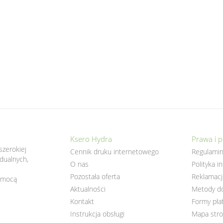
Ksero Hydra
Prawa i po
szerokiej
Cennik druku internetowego
Regulami
dualnych,
O nas
Polityka i
Pozostała oferta
Reklamacj
pomocą
Aktualności
Metody d
Kontakt
Formy pła
Instrukcja obsługi
Mapa str