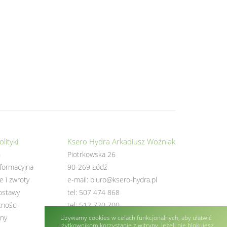
lityki
Ksero Hydra Arkadiusz Woźniak
n
Piotrkowska 26
nformacyjna
90-269 Łódź
e i zwroty
e-mail: biuro@ksero-hydra.pl
ostawy
tel: 507 474 868
tności
tel: 512 720 700
ony
Używamy cookies w celach funkcjonalnych, aby ułatwić
użytkownikom korzystanie z witryny. Jeżeli nie blokujesz