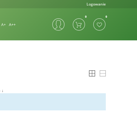
Logowanie
A++
A+
- ↓