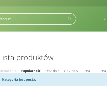
A
Lista produktów
Sortowanie
Popularność
Od A do Z
Od Z do A
Cena - ↑
Cena 
Kategoria jest pusta.